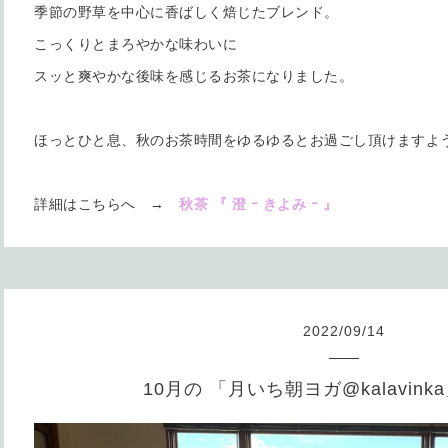
季節の野草を中心に香ばしく焙じたブレンド。
こっくりとまろやかな味わいに
スッと爽やかな後味を感じるお茶になりました。
ほっとひと息、秋のお茶時間をゆるゆるとお過ごし頂けますよ
詳細はこちらへ →
秋茶 『 澄 ｰ きよみ ｰ 』
2022
/
09
/
14
10月の 「月いち朝ヨガ@kalavink