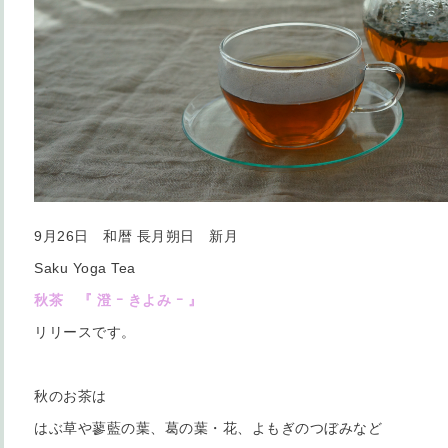
9月26日 和暦 長月朔日 新月
Saku Yoga Tea
秋茶 『 澄 ｰ きよみ ｰ 』
リリースです。
秋のお茶は
はぶ草や蓼藍の葉、葛の葉・花、よもぎのつぼみなど