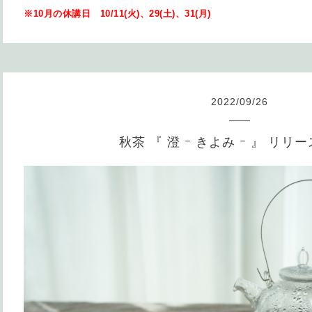
※10月の休講日 10/11(火)、29(土)、31(月)
2022
/
09
/
26
秋茶 『 澄 ｰ きよみ ｰ 』 リリ