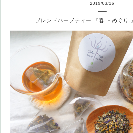
2019
/
03
/
16
ブレンドハーブティー 『春 －めぐり-