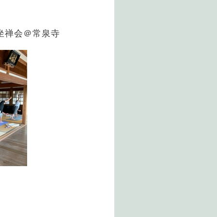
坐禅会＠常泉寺