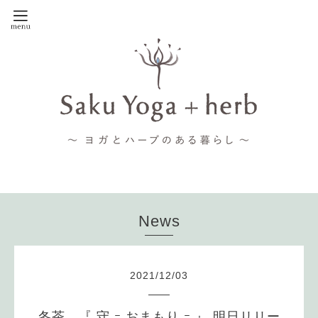
News
2021
/
12
/
03
冬茶 『 守 ｰ おまもり ｰ 』 明日リリー