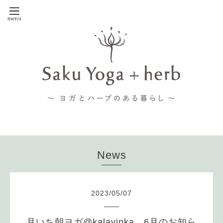
News
2023
/
05
/
07
月いち朝ヨガ@kalavinka 6月のお知ら