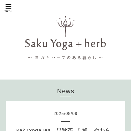
News
2025
/
08
/
09
SakuYogaTea 早秋茶 『 和 ｰ やわら ｰ